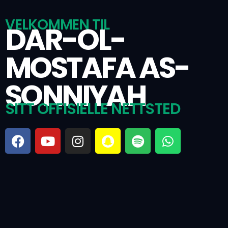
VELKOMMEN TIL
DAR-OL-
MOSTAFA AS-
SONNIYAH
SITT OFFISIELLE NETTSTED