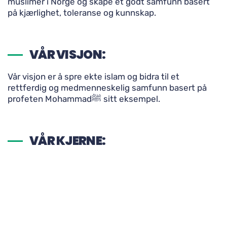
muslimer i Norge og skape et godt samfunn basert
på kjærlighet, toleranse og kunnskap.
VÅR VISJON:
Vår visjon er å spre ekte islam og bidra til et
rettferdig og medmenneskelig samfunn basert på
profeten Mohammadﷺ sitt eksempel.
VÅR KJERNE:
Vår kjerne er Koranen og å følge profeten Mohammad
ﷺ for å oppnå et bedre liv. Islam lærer oss håp og
tilgivelse i Allahs nåde. Dette skaper godhet i
samfunnet og hjelper de som har falt i synder til
å bli gode igjen.